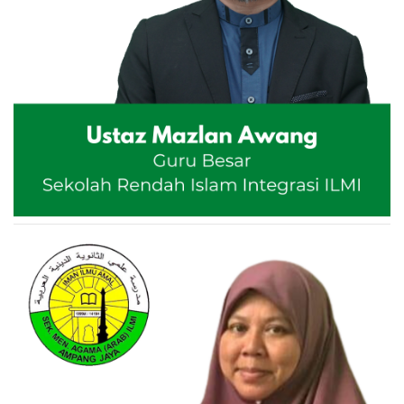
𝟑𝟔𝟐𝟎𝟏𝟎𝟏𝟎𝟓𝟓𝟔
𝑹𝒆𝒇𝒆𝒓𝒆𝒏𝒄𝒆: IHTIFAL SRII
🔗𝒉𝒕𝒕𝒑𝒔://𝒕𝒐𝒚𝒚𝒊𝒃𝒑𝒂𝒚.𝒄𝒐𝒎/𝑰𝑯𝑻𝑰𝑭𝑨𝑳-𝑰𝑳𝑴𝑰-2025
💚✨ 𝑇𝑒𝑟𝑖𝑚𝑎 𝑘𝑎𝑠𝑖ℎ 𝑘𝑒𝑟𝑎𝑛𝑎 𝑚𝑒𝑚𝑖𝑙𝑖ℎ 𝑢𝑛𝑡𝑢𝑘 𝑚𝑒𝑚𝑏𝑎ℎ𝑎𝑔𝑖𝑎𝑘𝑎𝑛 𝑎𝑛
𝑎𝑘-𝑎𝑛𝑎𝑘 𝐼𝐿𝑀𝐼. 𝑆𝑒𝑚𝑜𝑔𝑎 𝑠𝑒𝑔𝑎𝑙𝑎 𝑘𝑒𝑏𝑎𝑖𝑘𝑎𝑛 𝑏𝑒𝑟𝑏𝑎𝑙𝑖𝑘 𝑘𝑒𝑝𝑎𝑑𝑎 𝑑𝑖𝑟𝑖
𝑎𝑛𝑑𝑎 𝑗𝑢𝑎.🤲🏻
📞 𝐒𝐞𝐛𝐚𝐫𝐚𝐧𝐠 𝐩𝐞𝐫𝐭𝐚𝐧𝐲𝐚𝐚𝐧 𝐛𝐨𝐥𝐞𝐡 𝐡𝐮𝐛𝐮𝐧𝐠𝐢 𝐔𝐬𝐭𝐚𝐳𝐚𝐡 𝐓𝐡𝐨𝐡𝐢𝐫𝐚
𝐡 Https://wa.me/+60125083632
جزاكم الله خير الجزاء🎓
𝑼𝒏𝒊𝒕 𝑻𝒂𝒋𝒂𝒂𝒏 𝑰𝒉𝒕𝒊𝒇𝒂𝒍