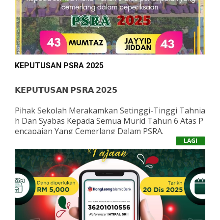
KEPUTUSAN PSRA 2025
𝗞𝗘𝗣𝗨𝗧𝗨𝗦𝗔𝗡 𝗣𝗦𝗥𝗔 𝟮𝟬𝟮𝟱
Pihak Sekolah Merakamkan Setinggi-Tinggi Tahnia
H Dan Syabas Kepada Semua Murid Tahun 6 Atas P
Encapaian Yang Cemerlang Dalam PSRA.
LAGI
Kami Amat Berbangga Dengan Usaha Gigih, Komit
Men Dan Semangat Yang Ditunjukkan Sepanjang T
Empoh Pembelajaran. Pencapaian Ini Membuktikan
Bahawa Kesungguhan Dan Disiplin Adalah Kunci Ke
Jayaan.
Semoga Kejayaan Hari Ini Menjadi Pemangkin Sem
Angat Untuk Terus Melakar Lebih Banyak Kecemer